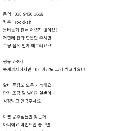
문의 : 010-9450-1669
카톡 : rockksh
돈버는거 전혀 어렵지 않아요!
저한테 전화 한통만 주시면
그냥 쉽게 벌게 해드려요~!!
평균 7~8개
늦게까지하시면 10개이상도 그냥 찍고가요!!!
알바 투잡도 모두 가능해요~
단지 조금 덜 벌어가실뿐이니
걱정말고 연락주세요
이쁜 공주님들만 찾는거
아니에요 마인드만 좋으면