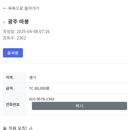
← 목록으로 돌아가기
광주 따봉
✨
작성일: 2025-04-08 07:16
조회수: 2302
룸싸롱
지역
경기
급여
TC 80,000원
010-9578-1363
전화번호
복사
🎤 직원 모집! 🎶