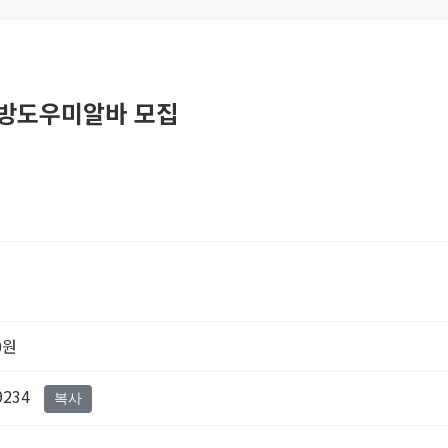
래방도우미알바 모집
0원
9234
복사