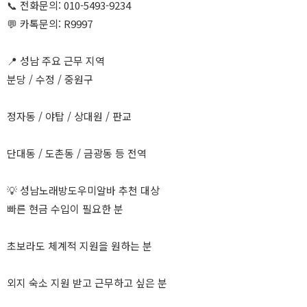
📞 전화문의: 010-5493-9234
💬 카톡문의: R9997
📍 성남 주요 근무 지역
분당 / 수정 / 중원구
정자동 / 야탑 / 상대원 / 판교
단대동 / 도촌동 / 금광동 등 전역
💡 성남노래방도우미알바 추천 대상
빠른 현금 수입이 필요한 분
초보라도 체계적 지원을 원하는 분
외지 숙소 지원 받고 근무하고 싶은 분